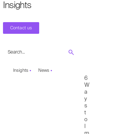
Insights
Contact us
Insights
News
6
W
a
y
s
t
o
I
m